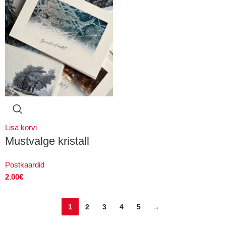
Lisa korvi
Mustvalge kristall
Postkaardid
2.00
€
1
2
3
4
5
→