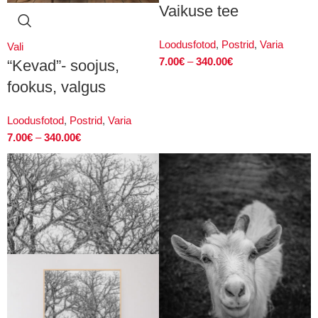
Vaikuse tee
Loodusfotod
,
Postrid
,
Varia
Vali
7.00
€
–
340.00
€
“Kevad”- soojus,
fookus, valgus
Loodusfotod
,
Postrid
,
Varia
7.00
€
–
340.00
€