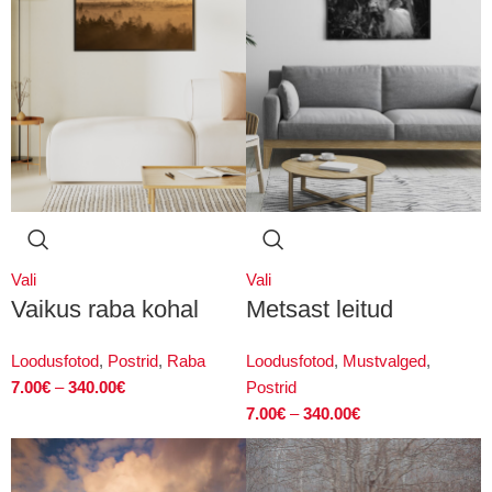
Vali
Vali
Vaikus raba kohal
Metsast leitud
Loodusfotod
,
Postrid
,
Raba
Loodusfotod
,
Mustvalged
,
7.00
€
–
340.00
€
Postrid
7.00
€
–
340.00
€