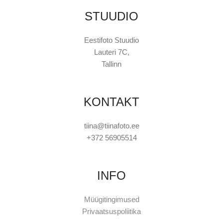
STUUDIO
Eestifoto Stuudio
Lauteri 7C,
Tallinn
KONTAKT
tiina@tiinafoto.ee
+372 56905514
INFO
Müügitingimused
Privaatsuspoliitika