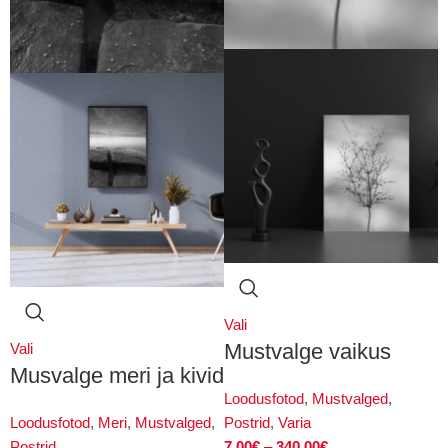
Vali
Mustvalge vaikus
Vali
Musvalge meri ja kivid
Loodusfotod
,
Mustvalged
,
Loodusfotod
,
Meri
,
Mustvalged
,
Postrid
,
Varia
Postrid
7.00
€
–
340.00
€