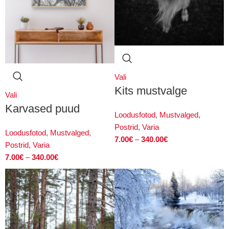
Vali
Kits mustvalge
Vali
Karvased puud
Loodusfotod
,
Mustvalged
,
Postrid
,
Varia
Loodusfotod
,
Mustvalged
,
7.00
€
–
340.00
€
Postrid
,
Varia
7.00
€
–
340.00
€