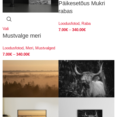
Päikesetõus Mukri
rabas
Loodusfotod
,
Raba
Vali
7.00
€
–
340.00
€
Mustvalge meri
Loodusfotod
,
Meri
,
Mustvalged
7.00
€
–
340.00
€