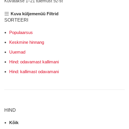
Kuvatakse 1–21 tulemust 92-st
Kuva küljemenüü
Filtrid
SORTEERI
Populaarsus
Keskmine hinnang
Uuemad
Hind: odavamast kallimani
Hind: kallimast odavamani
HIND
Kõik