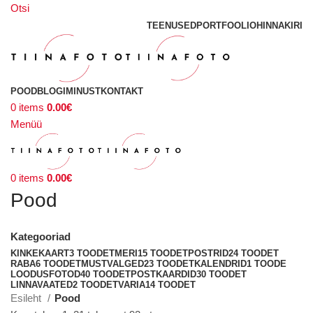
Otsi
TEENUSED
PORTFOOLIO
HINNAKIRI
POOD
BLOGI
MINUST
KONTAKT
0
items
0.00
€
Menüü
0
items
0.00
€
Pood
Kategooriad
KINKEKAART
3 TOODET
MERI
15 TOODET
POSTRID
24 TOODET
RABA
6 TOODET
MUSTVALGED
23 TOODET
KALENDRID
1 TOODE
LOODUSFOTOD
40 TOODET
POSTKAARDID
30 TOODET
LINNAVAATED
2 TOODET
VARIA
14 TOODET
Esileht
Pood