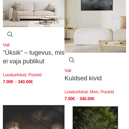
Vali
“Üksik” – tugevus, mis
ei vaja publikut
Vali
Loodusfotod
,
Postrid
Kuldsed kivid
7.00
€
–
340.00
€
Loodusfotod
,
Meri
,
Postrid
7.00
€
–
340.00
€