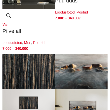
Puu udus
Loodusfotod
,
Postrid
7.00
€
–
340.00
€
Vali
Pilve all
Loodusfotod
,
Meri
,
Postrid
7.00
€
–
340.00
€