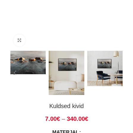
Suurenda
Kuldsed kivid
7.00
€
–
340.00
€
MATERJAL