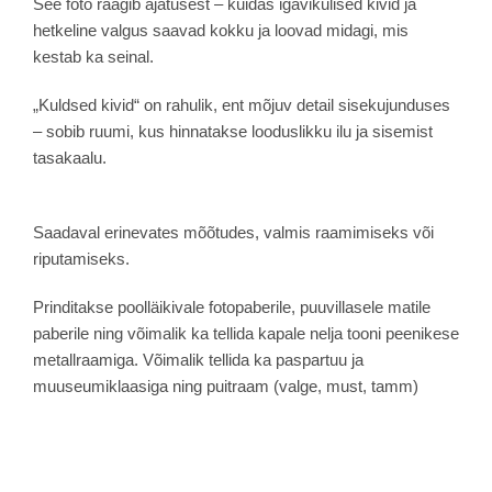
See foto räägib ajatusest – kuidas igavikulised kivid ja
hetkeline valgus saavad kokku ja loovad midagi, mis
kestab ka seinal.
„Kuldsed kivid“ on rahulik, ent mõjuv detail sisekujunduses
– sobib ruumi, kus hinnatakse looduslikku ilu ja sisemist
tasakaalu.
Saadaval erinevates mõõtudes, valmis raamimiseks või
riputamiseks.
Prinditakse poolläikivale fotopaberile, puuvillasele matile
paberile ning võimalik ka tellida kapale nelja tooni peenikese
metallraamiga. Võimalik tellida ka paspartuu ja
muuseumiklaasiga ning puitraam (valge, must, tamm)