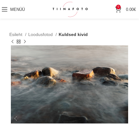
0
MENÜÜ
0.00
€
Esileht
Loodusfotod
Kuldsed kivid