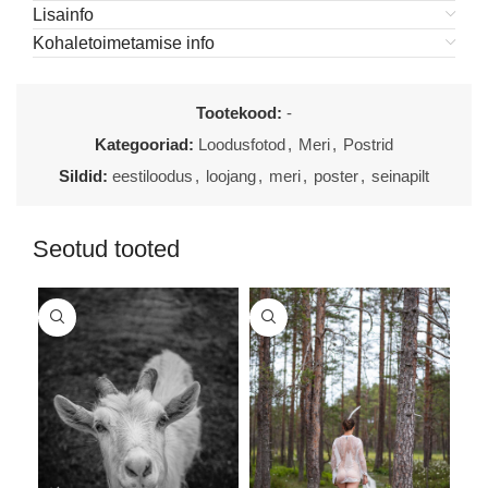
Lisainfo
Kohaletoimetamise info
Tootekood:
-
Kategooriad:
Loodusfotod
,
Meri
,
Postrid
Sildid:
eestiloodus
,
loojang
,
meri
,
poster
,
seinapilt
Seotud tooted