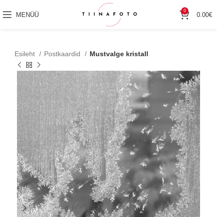
0
MENÜÜ
0.00
€
Esileht
Postkaardid
Mustvalge kristall