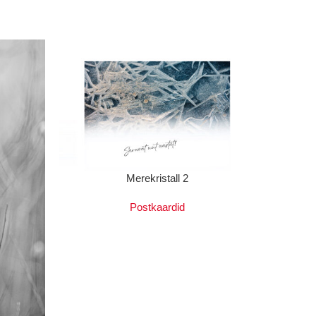
LOE EDASI
LISA KOR
Merekristall 2
Postkaardid