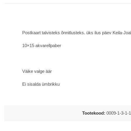
Postkaart talvisteks õnnitlusteks. üks ilus päev Keila-Joa
10×15 akvarellpaber
Väike valge äär
Ei sisalda ümbrikku
Tootekood:
0009-1-3-1-1