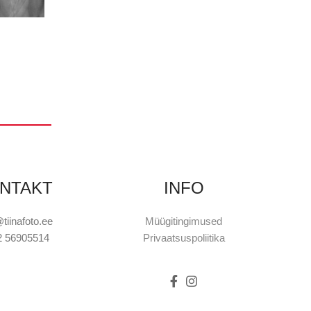
NTAKT
INFO
@tiinafoto.ee
Müügitingimused
2 56905514
Privaatsuspoliitika