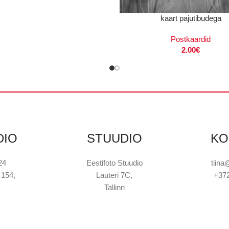
LISA KORVI
kaart pajutibudega
Postkaardid
2.00
€
DIO
STUUDIO
KO
24
Eestifoto Stuudio
tiina
 154,
Lauteri 7C,
+37
Tallinn