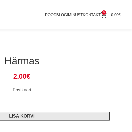
0
POOD
BLOGI
MINUST
KONTAKT
0.00
€
Härmas
2.00
€
Postkaart
LISA KORVI