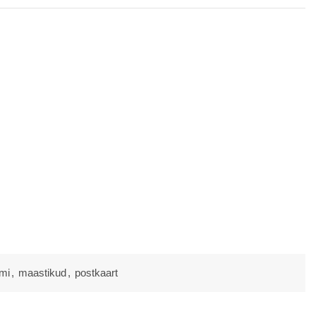
umi
,
maastikud
,
postkaart