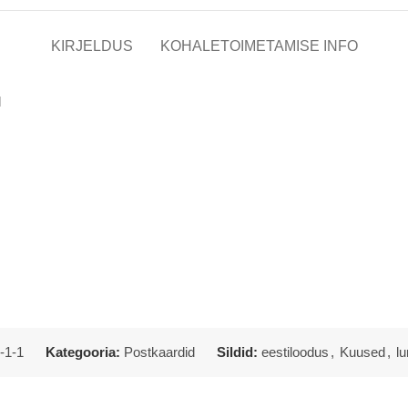
KIRJELDUS
KOHALETOIMETAMISE INFO
l
-1-1
Kategooria:
Postkaardid
Sildid:
eestiloodus
,
Kuused
,
l