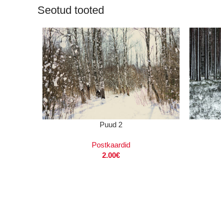
Seotud tooted
LISA KORVI
LISA KOR
Puud 2
Postkaardid
2.00
€