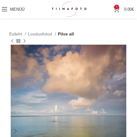
0
MENÜÜ
0.00
€
Esileht
Loodusfotod
Pilve all