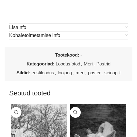
Lisainfo
Kohaletoimetamise info
Tootekood:
-
Kategooriad:
Loodusfotod
,
Meri
,
Postrid
Sildid:
eestiloodus
,
loojang
,
meri
,
poster
,
seinapilt
Seotud tooted