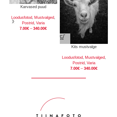
Karvased puud
Loodusfotod
,
Mustvalged
,
Postrid
,
Varia
7.00
€
–
340.00
€
Kits mustvalge
Loodusfotod
,
Mustvalged
,
Loo
Postrid
,
Varia
7.00
€
–
340.00
€