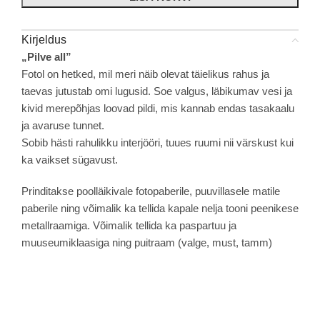
Kirjeldus
„Pilve all”
Fotol on hetked, mil meri näib olevat täielikus rahus ja
taevas jutustab omi lugusid. Soe valgus, läbikumav vesi ja
kivid merepõhjas loovad pildi, mis kannab endas tasakaalu
ja avaruse tunnet.
Sobib hästi rahulikku interjööri, tuues ruumi nii värskust kui
ka vaikset sügavust.
Prinditakse poolläikivale fotopaberile, puuvillasele matile
paberile ning võimalik ka tellida kapale nelja tooni peenikese
metallraamiga. Võimalik tellida ka paspartuu ja
muuseumiklaasiga ning puitraam (valge, must, tamm)