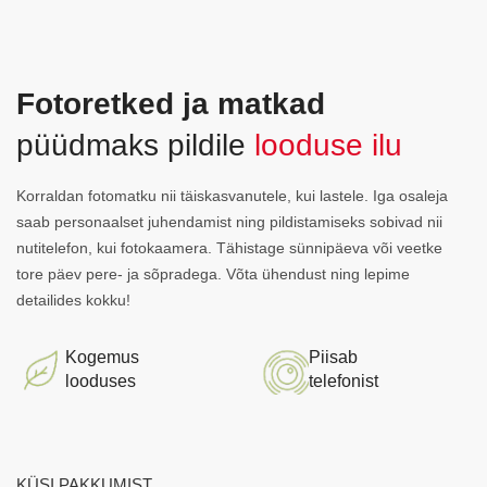
Fotoretked ja matkad
püüdmaks pildile
looduse ilu
Korraldan fotomatku nii täiskasvanutele, kui lastele. Iga osaleja
saab personaalset juhendamist ning pildistamiseks sobivad nii
nutitelefon, kui fotokaamera. Tähistage sünnipäeva või veetke
tore päev pere- ja sõpradega. Võta ühendust ning lepime
detailides kokku!
Kogemus
Piisab
looduses
telefonist
KÜSI PAKKUMIST