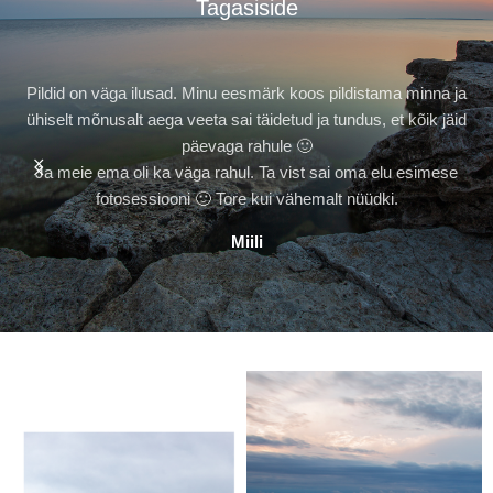
Tagasiside
Pildid on väga ilusad. Minu eesmärk koos pildistama minna ja
ühiselt mõnusalt aega veeta sai täidetud ja tundus, et kõik jäid
päevaga rahule 🙂
Ja meie ema oli ka väga rahul. Ta vist sai oma elu esimese
fotosessiooni 🙂 Tore kui vähemalt nüüdki.
Miili