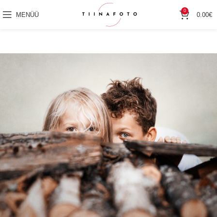
0
MENÜÜ
0.00
€