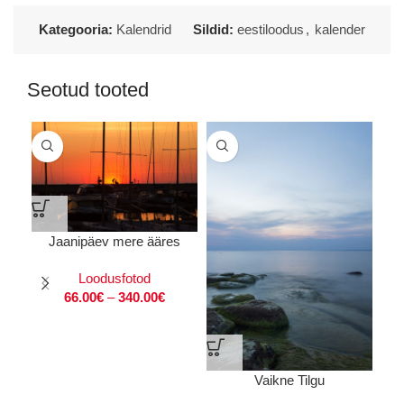
Kategooria:
Kalendrid
Sildid:
eestiloodus
,
kalender
Seotud tooted
Jaanipäev mere ääres
Loodusfotod
66.00
€
–
340.00
€
Vaikne Tilgu