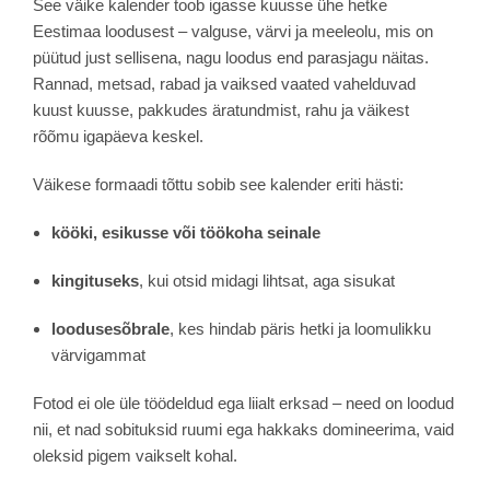
See väike kalender toob igasse kuusse ühe hetke
Eestimaa loodusest – valguse, värvi ja meeleolu, mis on
püütud just sellisena, nagu loodus end parasjagu näitas.
Rannad, metsad, rabad ja vaiksed vaated vahelduvad
kuust kuusse, pakkudes äratundmist, rahu ja väikest
rõõmu igapäeva keskel.
Väikese formaadi tõttu sobib see kalender eriti hästi:
kööki, esikusse või töökoha seinale
kingituseks
, kui otsid midagi lihtsat, aga sisukat
loodusesõbrale
, kes hindab päris hetki ja loomulikku
värvigammat
Fotod ei ole üle töödeldud ega liialt erksad – need on loodud
nii, et nad sobituksid ruumi ega hakkaks domineerima, vaid
oleksid pigem vaikselt kohal.