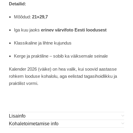
Detailid:
Mõõdud:
21×29,7
Iga kuu jaoks
erinev värvifoto Eesti loodusest
Klassikaline ja lihtne kujundus
Kerge ja praktiline – sobib ka väiksemale seinale
Kalender 2026 (väike) on hea valik, kui soovid aastasse
rohkem looduse kohalolu, aga eelistad tagasihoidlikku ja
praktilist vormi.
Lisainfo
Kohaletoimetamise info