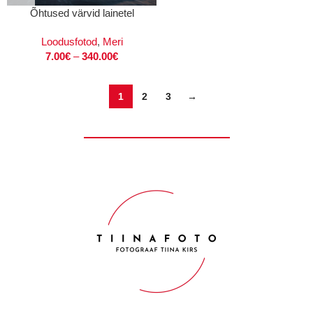
Õhtused värvid lainetel
Loodusfotod
,
Meri
7.00
€
–
340.00
€
1
2
3
→