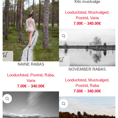
Kits mustvalge
Loodusfotod
,
Mustvalged
,
Postrid
,
Varia
7.00
€
–
340.00
€
NAINE RABAS
NOVEMBER RABAS
Loodusfotod
,
Postrid
,
Raba
,
Loodusfotod
,
Mustvalged
,
Varia
Postrid
,
Raba
7.00
€
–
340.00
€
7.00
€
–
340.00
€