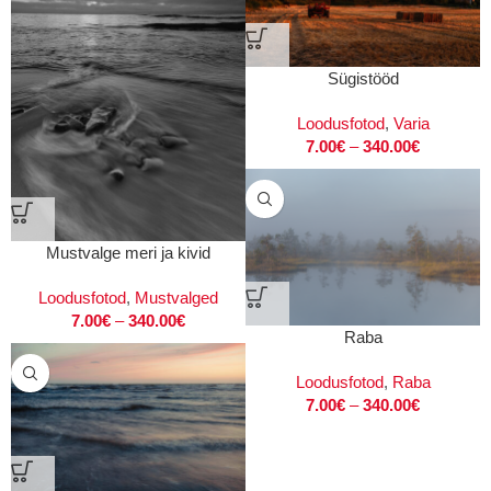
Sügistööd
Loodusfotod
,
Varia
7.00
€
–
340.00
€
Mustvalge meri ja kivid
Loodusfotod
,
Mustvalged
7.00
€
–
340.00
€
Raba
Loodusfotod
,
Raba
7.00
€
–
340.00
€