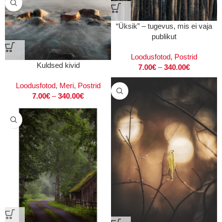
“Üksik” – tugevus, mis ei vaja
publikut
Loodusfotod
,
Postrid
Kuldsed kivid
7.00
€
–
340.00
€
Loodusfotod
,
Meri
,
Postrid
7.00
€
–
340.00
€