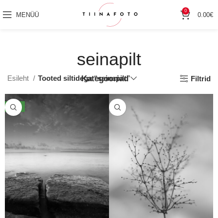
0
MENÜÜ
0.00
€
seinapilt
Esileht
Tooted siltidega “seinapilt”
Kategooriad
Filtrid
UUS