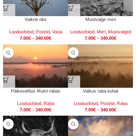
Vaikne oks
Mustvalge meri
Loodusfotod
,
Postrid
,
Varia
Loodusfotod
,
Meri
,
Mustvalged
7.00
€
–
340.00
€
7.00
€
–
340.00
€
Päikesetõus Mukri rabas
Vaikus raba kohal
Loodusfotod
,
Raba
Loodusfotod
,
Postrid
,
Raba
7.00
€
–
340.00
€
7.00
€
–
340.00
€