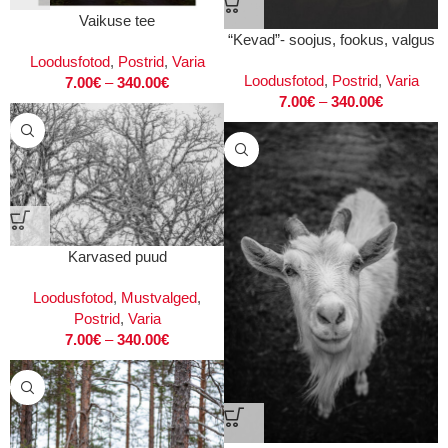
Vaikuse tee
“Kevad”- soojus, fookus, valgus
Loodusfotod
,
Postrid
,
Varia
Loodusfotod
,
Postrid
,
Varia
7.00
€
–
340.00
€
7.00
€
–
340.00
€
Karvased puud
Loodusfotod
,
Mustvalged
,
Postrid
,
Varia
7.00
€
–
340.00
€