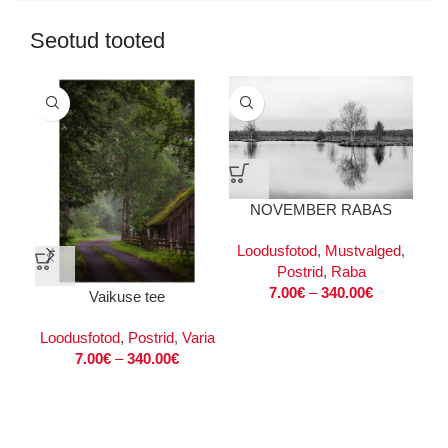
Seotud tooted
NOVEMBER RABAS
Õ
Loodusfotod
,
Mustvalged
,
Postrid
,
Raba
7.00
€
–
340.00
€
Vaikuse tee
Loodusfotod
,
Postrid
,
Varia
7.00
€
–
340.00
€