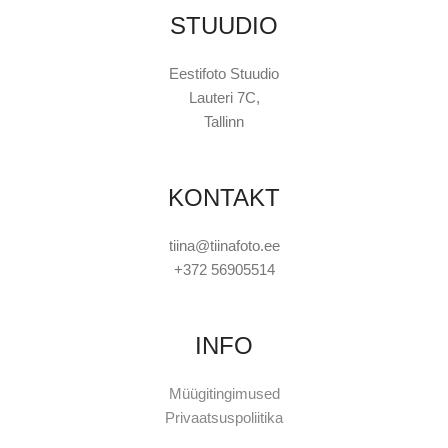
STUUDIO
Eestifoto Stuudio
Lauteri 7C,
Tallinn
KONTAKT
tiina@tiinafoto.ee
+372 56905514
INFO
Müügitingimused
Privaatsuspoliitika