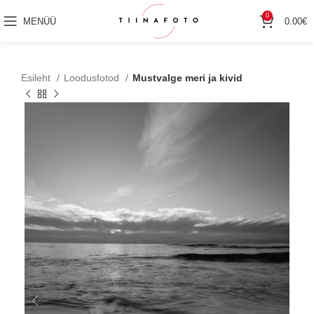
0
MENÜÜ
0.00
€
Esileht
Loodusfotod
Mustvalge meri ja kivid