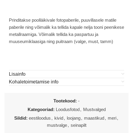
Prinditakse poolläikivale fotopaberile, puuvillasele matile
paberile ning võimalik ka tellida kapale nelja tooni peenikese
metallraamiga. Võimalik tellida ka paspartuu ja
muuseumiklaasiga ning puitraam (valge, must, tamm)
Lisainfo
Kohaletoimetamise info
Tootekood:
-
Kategooriad:
Loodusfotod
,
Mustvalged
Sildid:
eestiloodus
,
kivid
,
loojang
,
maastikud
,
meri
,
mustvalge
,
seinapilt