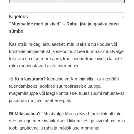
Kirjeldus
“Mustvalge meri ja kivid” – Rahu, jõu ja igavikulisuse
sümbol
Kas otsid midagi ainulaadset, mis lisaks sinu kodule või
kontorile hingestatust ja iseloomu? See lummav mustvalge
foto viib su otse mere ääre, kus looduslikud kivid ja lainete
rütm moodustavad ajatu harmoonia.
🎨
Kus kasutada?
Ideaalne valik minimalistliku interjööri
täiendamiseks, sobides suurepäraselt elutuppa,
magamistuppa või isegi kontorisse, tuues ruumi rahustavat
ja samas mõjuvõimsat energiat.
📷
Miks valida?
“Mustvalge Meri ja Kivid” pole lihtsalt foto –
see on lugu mere igavikulisest liikumisest ja kivi rahust, mis
toob igapäevaellu rahu ja mõtiskluse momente.