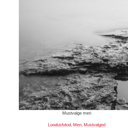
VALI
Mustvalge meri
Loodusfotod
,
Meri
,
Mustvalged