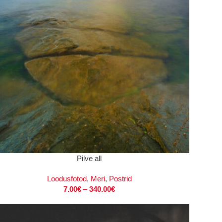
I
Pilve all
Loodusfotod
,
Meri
,
Postrid
7.00
€
–
340.00
€