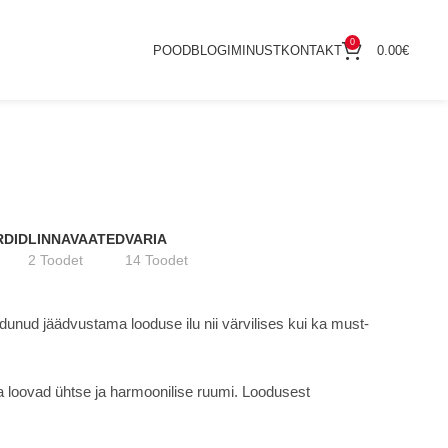
0
POOD
BLOGI
MINUST
KONTAKT
0.00
€
RDID
LINNAVAATED
VARIA
2 Toodet
14 Toodet
unud jäädvustama looduse ilu nii värvilises kui ka must-
ja loovad ühtse ja harmoonilise ruumi. Loodusest