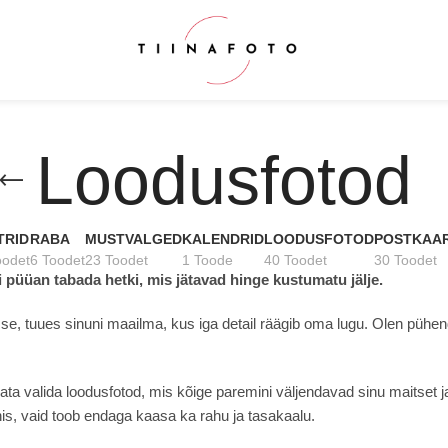
Loodusfotod
TRID
RABA
MUSTVALGED
KALENDRID
LOODUSFOTOD
POSTKAA
oodet
6 Toodet
23 Toodet
1 Toode
40 Toodet
30 Toodet
i püüan tabada hetki, mis jätavad hinge kustumatu jälje.
, tuues sinuni maailma, kus iga detail räägib oma lugu. Olen pühend
ata valida loodusfotod, mis kõige paremini väljendavad sinu maitset 
unis, vaid toob endaga kaasa ka rahu ja tasakaalu.