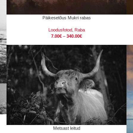
VALI
VAL
Päikesetõus Mukri rabas
Loodusfotod
,
Raba
7.00
€
–
340.00
€
VALI
Metsast leitud