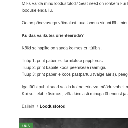
Miks valida minu loodusfotod? Sest need on rohkem kui li
looduse enda ilu.
Ootan põnevusega võimalust tuua loodus sinuni läbi minu
Kuidas valikutes orienteeruda?
Kõiki seinapilte on saada kolmes eri tüübis.
Tüüp 1: print paberile. Tarnitakse papptorus.
Tüüp 2: print kapale koos peenikese raamiga.
Tüüp 3: print paberile koos pastpartuu (valge ääris), p
Iga tüübi puhul saad valida kolme erineva mõõdu vahel, mi
Kui sul tekib küsimusi, võta kindlasti minuga ühendust ja a
Esileht
Loodusfotod
UUS