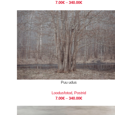
7.00
€
–
340.00
€
VALI
Puu udus
Loodusfotod
,
Postrid
7.00
€
–
340.00
€