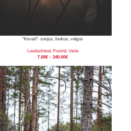
I
“Kevad”- soojus, fookus, valgus
Loodusfotod
,
Postrid
,
Varia
7.00
€
–
340.00
€