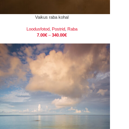
I
Vaikus raba kohal
Loodusfotod
,
Postrid
,
Raba
7.00
€
–
340.00
€