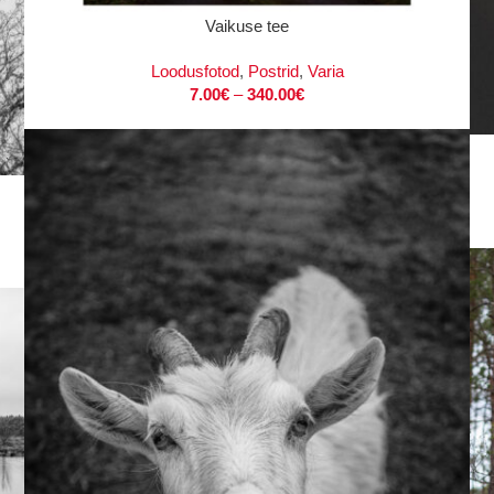
VALI
Vaikuse tee
Loodusfotod
,
Postrid
,
Varia
7.00
€
–
340.00
€
VAL