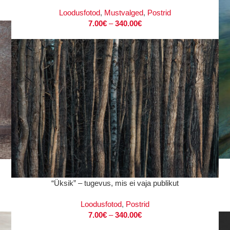
Loodusfotod
,
Mustvalged
,
Postrid
7.00
€
–
340.00
€
VAL
VALI
“Üksik” – tugevus, mis ei vaja publikut
Loodusfotod
,
Postrid
7.00
€
–
340.00
€