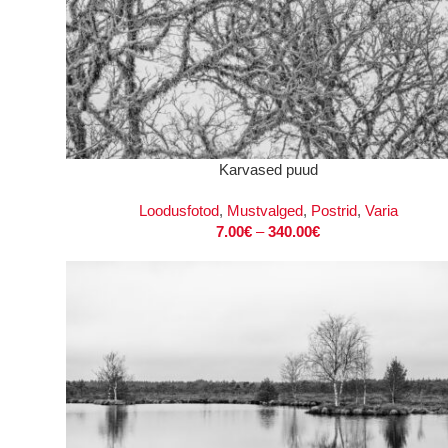
VALI
Karvased puud
Loodusfotod
,
Mustvalged
,
Postrid
,
Varia
7.00
€
–
340.00
€