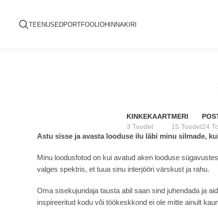
TEENUSED
PORTFOOLIO
HINNAKIRI
KINKEKAART
MERI
POS
3 Toodet
15 Toodet
24 T
Astu sisse ja avasta looduse ilu läbi minu silmade, ku
Minu loodusfotod on kui avatud aken looduse sügavustesse
valges spektris, et tuua sinu interjööri värskust ja rahu.
Oma sisekujundaja tausta abil saan sind juhendada ja aid
inspireeritud kodu või töökeskkond ei ole mitte ainult ka