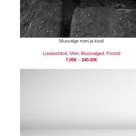
VALI
Musvalge meri ja kivid
Loodusfotod
,
Meri
,
Mustvalged
,
Postrid
7.00
€
–
340.00
€