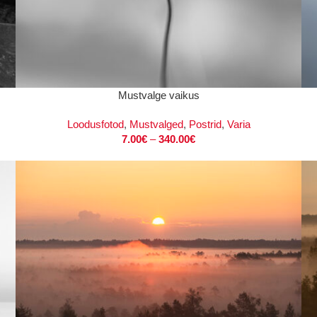
VALI
VAL
Mustvalge vaikus
Loodusfotod
,
Mustvalged
,
Postrid
,
Varia
7.00
€
–
340.00
€