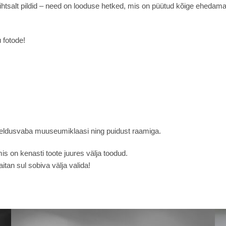
htsalt pildid – need on looduse hetked, mis on püütud kõige ehedamal
 fotode!
eegeldusvaba muuseumiklaasi ning puidust raamiga.
s on kenasti toote juures välja toodud.
itan sul sobiva välja valida!