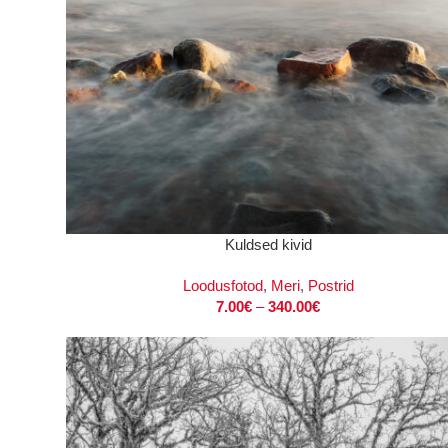
VALI
Kuldsed kivid
Loodusfotod
,
Meri
,
Postrid
7.00
€
–
340.00
€