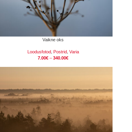
I
Vaikne oks
Loodusfotod
,
Postrid
,
Varia
7.00
€
–
340.00
€