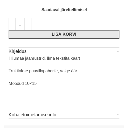
Saadaval järeltellimisel
LISA KORVI
Kirjeldus
Hiiumaa jäämustrid. Ilma tekstita kaart
Trükitakse puuvillapaberile, valge äär
Mõõdud 10×15
Kohaletoimetamise info