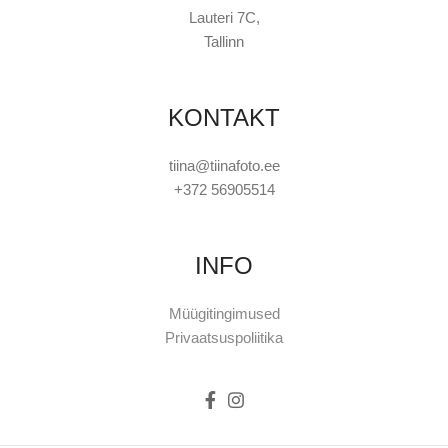
Lauteri 7C,
Tallinn
KONTAKT
tiina@tiinafoto.ee
+372 56905514
INFO
Müügitingimused
Privaatsuspoliitika