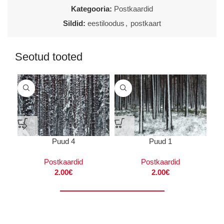
Kategooria:
Postkaardid
Sildid:
eestiloodus
,
postkaart
Seotud tooted
Puud 4
Puud 1
Postkaardid
Postkaardid
2.00
€
2.00
€