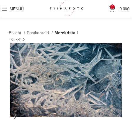
0
MENÜÜ
0.00
€
Esileht
Postkaardid
Merekristall