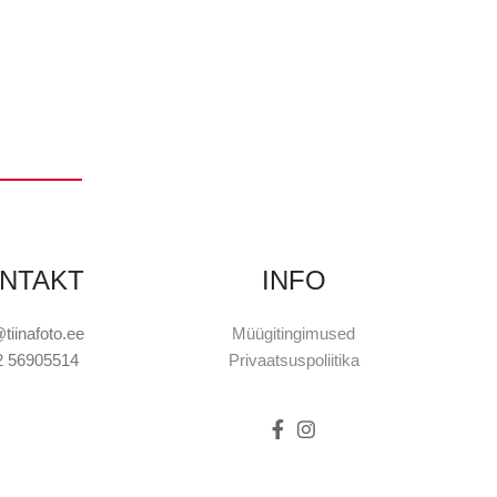
LISA KOR
P
NTAKT
INFO
@tiinafoto.ee
Müügitingimused
2 56905514
Privaatsuspoliitika