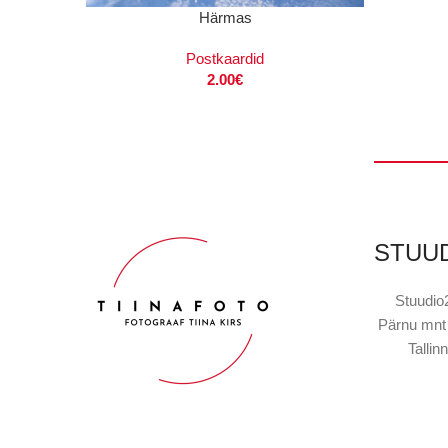
LISA KORVI
Härmas
Postkaardid
2.00
€
STUU
Stuudio
Pärnu mnt
Tallinn