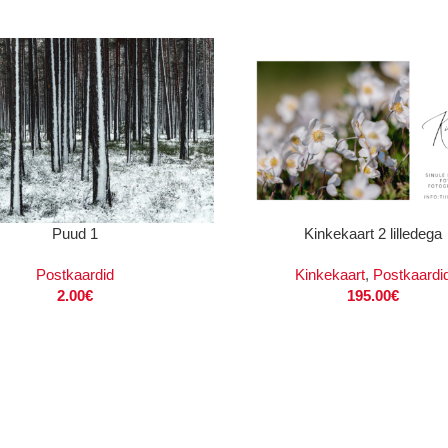
VI
LISA KORVI
Puud 1
Kinkekaart 2 lilledega
Postkaardid
Kinkekaart
,
Postkaardi
2.00
€
195.00
€