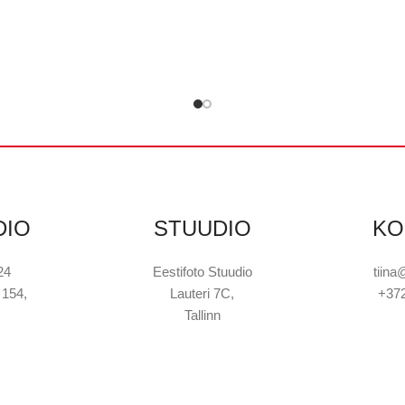
DIO
STUUDIO
KO
24
Eestifoto Stuudio
tiina
 154,
Lauteri 7C,
+37
Tallinn