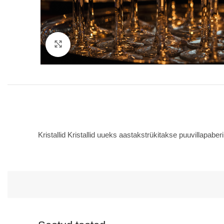
Suurenda
Kristallid Kristallid uueks aastakstrükitakse puuvillapaberi