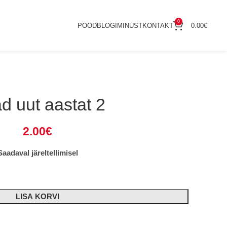
0
POOD
BLOGI
MINUST
KONTAKT
0.00
€
d uut aastat 2
2.00
€
Saadaval järeltellimisel
LISA KORVI