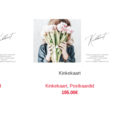
LISA KORVI
Kinkekaart
d
Kinkekaart
,
Postkaardid
195.00
€