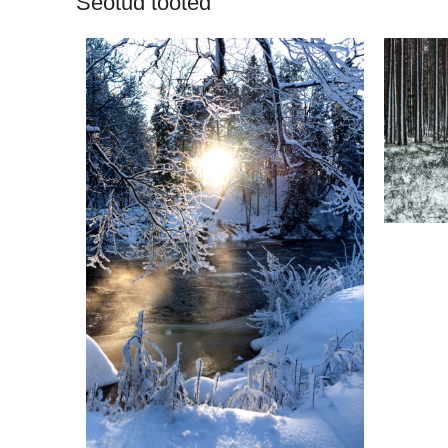
Seotud tooted
LISA KOR