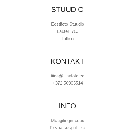
STUUDIO
Eestifoto Stuudio
Lauteri 7C,
Tallinn
KONTAKT
tiina@tiinafoto.ee
+372 56905514
INFO
Müügitingimused
Privaatsuspoliitika