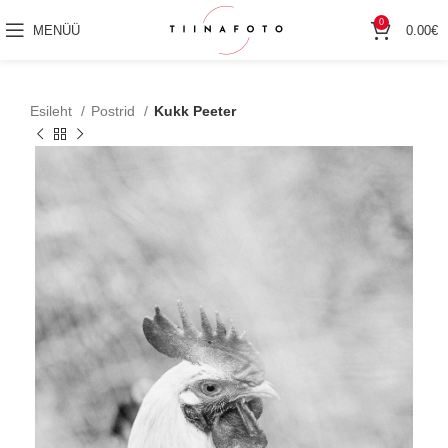
0
MENÜÜ
0.00
€
Esileht
Postrid
Kukk Peeter