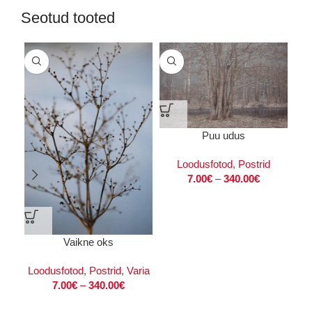
Seotud tooted
Puu udus
Loodusfotod
,
Postrid
7.00
€
–
340.00
€
Vaikne oks
“
Loodusfotod
,
Postrid
,
Varia
7.00
€
–
340.00
€
Lo