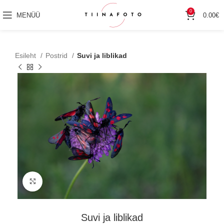
0
MENÜÜ
0.00
€
Esileht
Postrid
Suvi ja liblikad
Suurenda
Suvi ja liblikad