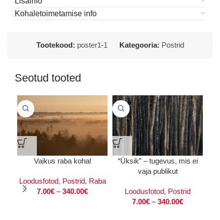
Lisainfo
Kohaletoimetamise info
Tootekood:
poster1-1
Kategooria:
Postrid
Seotud tooted
Vaikus raba kohal
“Üksik” – tugevus, mis ei
vaja publikut
Loodusfotod
,
Postrid
,
Raba
Lo
7.00
€
–
340.00
€
Loodusfotod
,
Postrid
7.00
€
–
340.00
€