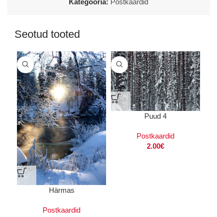
Kategooria:
Postkaardid
Seotud tooted
Puud 4
Postkaardid
2.00
€
Härmas
Postkaardid