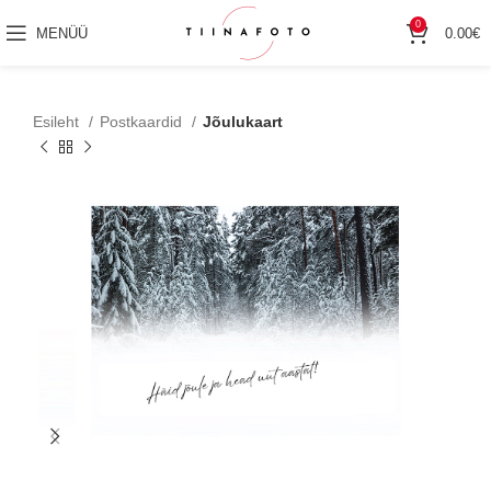
0
MENÜÜ
0.00
€
Esileht
Postkaardid
Jõulukaart