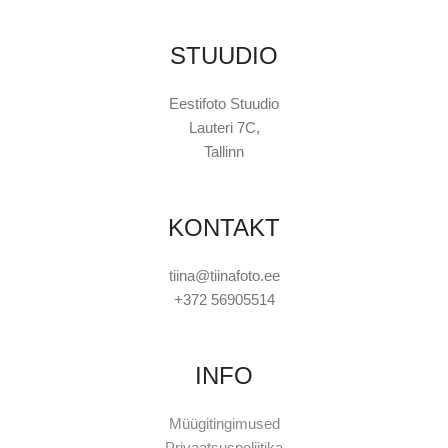
STUUDIO
Eestifoto Stuudio
Lauteri 7C,
Tallinn
KONTAKT
tiina@tiinafoto.ee
+372 56905514
INFO
Müügitingimused
Privaatsuspoliitika