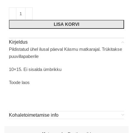
LISA KORVI
Kirjeldus
Pildistatud ühel ilusal päeval Käsmu matkarajal. Trükitakse
puuvillapaberile
10×15. Ei sisalda ümbrikku
Toode laos
Kohaletoimetamise info