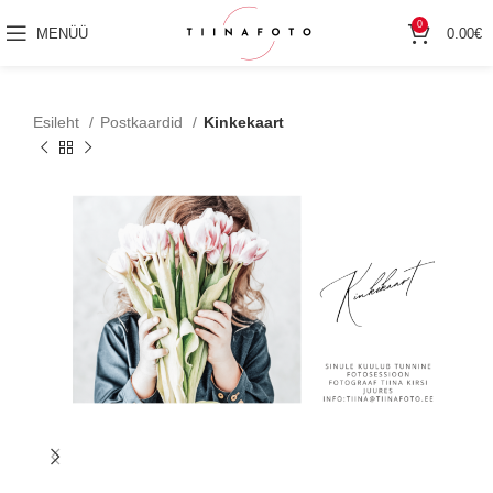
0
MENÜÜ
0.00
€
Esileht
Postkaardid
Kinkekaart