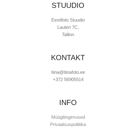
STUUDIO
Eestifoto Stuudio
Lauteri 7C,
Tallinn
KONTAKT
tiina@tiinafoto.ee
+372 56905514
INFO
Müügitingimused
Privaatsuspoliitika