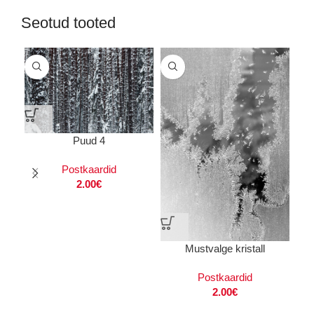
Seotud tooted
Puud 4
Postkaardid
2.00
€
Mustvalge kristall
Postkaardid
2.00
€