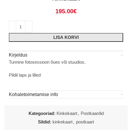
195.00
€
LISA KORVI
Kirjeldus
Tunnine fotosessioon õues või stuudios.
Pildil laps ja lilled
Kohaletoimetamise info
Kategooriad:
Kinkekaart
,
Postkaardid
Sildid:
kinkekaart
,
postkaart