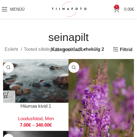
0
MENÜÜ
0.00
€
seinapilt
Esileht
Tooted siltidega “seinapilt”
Kategooriad
Lehekülg 2
Filtrid
Hiiumaa kivid 1
Loodusfotod
,
Meri
7.00
€
–
340.00
€