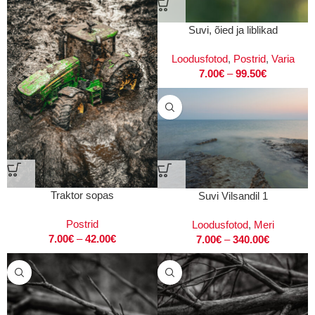
Suvi, õied ja liblikad
Loodusfotod
,
Postrid
,
Varia
7.00
€
–
99.50
€
Traktor sopas
Suvi Vilsandil 1
Postrid
Loodusfotod
,
Meri
7.00
€
–
42.00
€
7.00
€
–
340.00
€