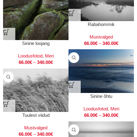
Rabahommik
Mustvalged
66.00
€
–
340.00
€
Sinine loojang
Loodusfotod
,
Meri
66.00
€
–
340.00
€
Sinine õhtu
Loodusfotod
,
Meri
Tuulest viidud
66.00
€
–
340.00
€
Mustvalged
66.00
€
–
340.00
€