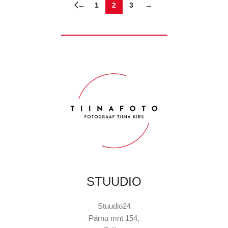
←
1
2
3
→
STUUDIO
Stuudio24
Pärnu mnt 154,