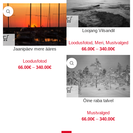
Loojang Vilsandil
Loodusfotod
,
Meri
,
Mustvalged
Jaanipäev mere ääres
66.00
€
–
340.00
€
Loodusfotod
66.00
€
–
340.00
€
Öine raba talvel
Mustvalged
66.00
€
–
340.00
€