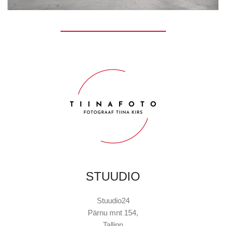
Rhoncus quisque sollicitudin
Decor
STUUDIO
Stuudio24
Pärnu mnt 154,
Tallinn