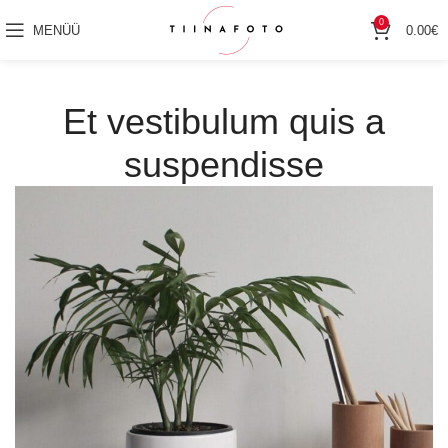
0
MENÜÜ
0.00
€
Et vestibulum quis a
suspendisse