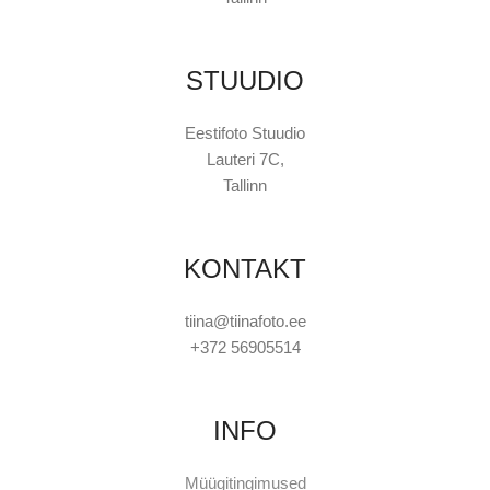
STUUDIO
Eestifoto Stuudio
Lauteri 7C,
Tallinn
KONTAKT
tiina@tiinafoto.ee
+372 56905514
INFO
Müügitingimused