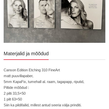
Materjalid ja mõõdud
Canson Edition Etching 310 FineArt
matt puuvillapaber,
5mm KapaFix, tumehall al. raam, tagapapp, riputid,
Piltide mõõdud :
2 pilti 33,5×50
1 pilt 63×50
Siin ka pildifailid, millest antud seeria välja prinditi.