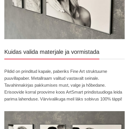
Kuidas valida materjale ja vormistada
Pildid on prinditud kapale, paberiks Fine Art struktuurne
puuvillapaber. Metallraam valitud vastavalt seinale.
Tavahinnakirjas pakkumises must, valge ja hõbedane.
Erisoovide korral proovime koos ArtSmart prindistuudioga leida
parima lahenduse. Värvivalikuga meil läks sobivus 100% täppi!