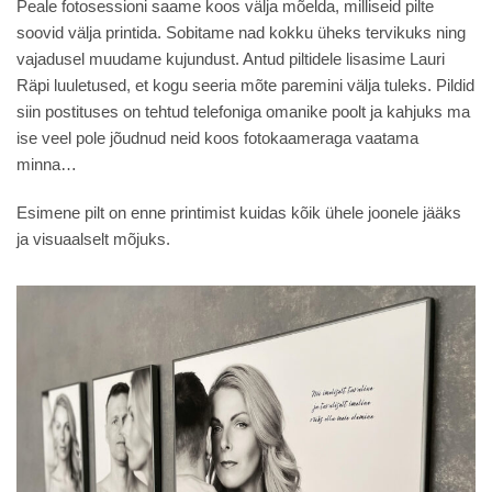
Peale fotosessioni saame koos välja mõelda, milliseid pilte
soovid välja printida. Sobitame nad kokku üheks tervikuks ning
vajadusel muudame kujundust. Antud piltidele lisasime Lauri
Räpi luuletused, et kogu seeria mõte paremini välja tuleks. Pildid
siin postituses on tehtud telefoniga omanike poolt ja kahjuks ma
ise veel pole jõudnud neid koos fotokaameraga vaatama
minna…
Esimene pilt on enne printimist kuidas kõik ühele joonele jääks
ja visuaalselt mõjuks.