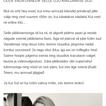
OLEN VÄGA ÕNNELIK SELLE LOO AVALDAMISE ÜLE!
Mul on eriti hea meel, kui minu armsad kliendid prindivad pilte
välja ning veel suurem rõõm on, kui lubatakse näidata! Kui veel
nii eriline töö…
Selle pildistamisega oli ka nii, et algselt pidime paari ja nende
nägude seeriat pildistama õues. Aga tol päeval oli jube külm tuul
Vanalinnas ning otsus kiire, teeme stuudios järgmine nädal
kordus sessiooni! Ja nagu elus ikka, iga asi on millegiks hea!
Saime hoopis julgema seeria ning stuudios kasutasin valget
tausta ja videovalgustust. Juba pildistades olin superrahul
tulemusega ning nüüd on see päev, kui see äge seeria jõuab
Teieni, mu armsad jälgijad!
Ja kui Sul on ka mõni vahva mõte, siis teeme teoks!