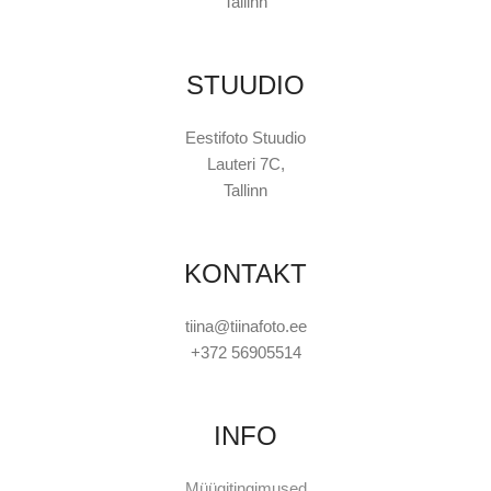
Tallinn
STUUDIO
Eestifoto Stuudio
Lauteri 7C,
Tallinn
KONTAKT
tiina@tiinafoto.ee
+372 56905514
INFO
Müügitingimused