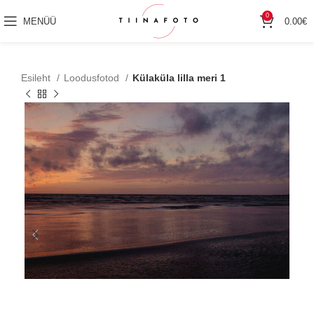
0
MENÜÜ
0.00
€
Esileht
Loodusfotod
Külaküla lilla meri 1