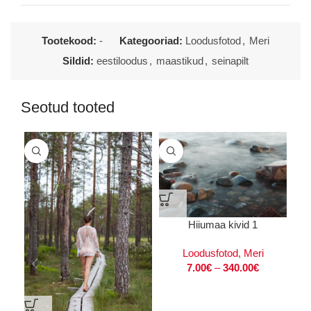
Tootekood:
-
Kategooriad:
Loodusfotod
,
Meri
Sildid:
eestiloodus
,
maastikud
,
seinapilt
Seotud tooted
Hiiumaa kivid 1
Loodusfotod
,
Meri
Lo
7.00
€
–
340.00
€